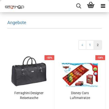
Angebote
«
1
2
-50%
-54%
Ferraghini Designer
Disney Cars
Reisetasche
Luftmatratze