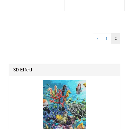
«
1
2
3D Effekt