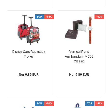
TOP
-63%
-60%
Disney Cars Rucksack
Vertical Paris
Trolley
Armbanduhr MC03
Classic
Nur 9,89 EUR
Nur 9,89 EUR
TOP
-50%
TOP
-49%