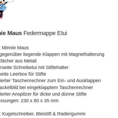
3D Klappkarten
3D Klappkarten mit Musik & Licht
3D Polaroid Klappkarten
3D Schulanfangskarten
3D Weihnachtsklappkarten
nie Maus
Federmappe Etui
: Minnie Maus
gegenüber liegende Klappen mit Magnethalterung
fächer aus Metall
seite Schreibetui mit Stiftehalter
eite Leerbox für Stifte
rierter Taschenrechner zum Ein- und Ausklappen
ckelbild bei eingeklapptem Taschenrechner
ierter Anspitzer für dicke und dünne Stifte
ssungen: 230 x 80 x 35 mm
t: Kugelschreiber, Bleistift & Radiergummi