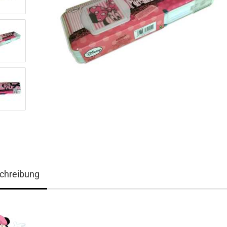
chreibung
3D ART Medikarten
3D Foto Klappkarten
3D Foto Klappkarten, quadratisch
3D Foto Mediklappkarten