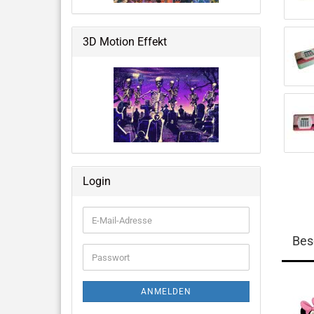
Weltraum & Aliens
Grusliges, Halloween &
3D Motion Effekt
Fantastisches
Blumen, Ballons, USA & mehr
Große Notizbücher mit 3D-Cover
Login
Memo Pads
E-
Mail-
Bes
Adresse
Passwort
ANMELDEN