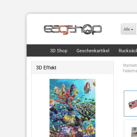
Alle
3D Shop
Geschenkartikel
Rucksäck
Startseit
3D Effekt
Federma
Flip, Motion & 3D
Royce 3D Collection Packs
3D Lesezeichen Hunde
Dinos & Drachen
Fische, Wale, Haie & mehr
Hunde & Katzen
Vögel & Fliegendes
Wüste & Dschungel-Tiere
weitere Tiermotive