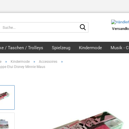
Suche...
Versandko
e / Taschen / Trolleys
Spielzeug
Kindermode
Musik - 
»
»
»
e
Kindermode
Accessoires
ppe Etui Disney Minnie Maus