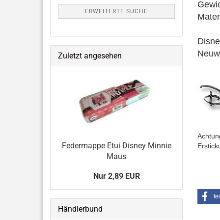
Gewic
ERWEITERTE SUCHE
Materi
Disne
Neuw
Zuletzt angesehen
Achtung
Federmappe Etui Disney Minnie
Erstick
Maus
Nur 2,89 EUR
te
Händlerbund