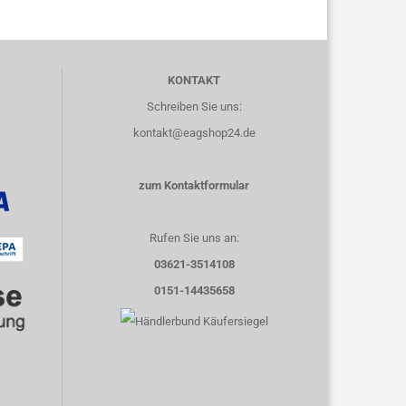
KONTAKT
Schreiben Sie uns:
kontakt@eagshop24.de
zum Kontaktformular
Rufen Sie uns an:
03621-3514108
0151-14435658