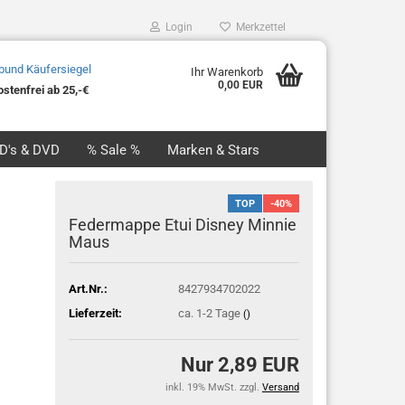
Login
Merkzettel
Ihr Warenkorb
0,00 EUR
stenfrei ab 25,-€
CD's & DVD
% Sale %
Marken & Stars
TOP
-40%
Federmappe Etui Disney Minnie
Maus
Art.Nr.:
8427934702022
Lieferzeit:
ca. 1-2 Tage
()
Nur 2,89 EUR
inkl. 19% MwSt. zzgl.
Versand