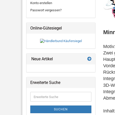
Konto erstellen
Passwort vergessen?
Online-Gütesiegel
Min
Motiv
Zwei 
Neue Artikel
Haupt
Vorder
​Rücks
Integ
Erweiterte Suche
3D-Wa
Integr
Erweiterte
Abme
Suche
SUCHEN
Inhal