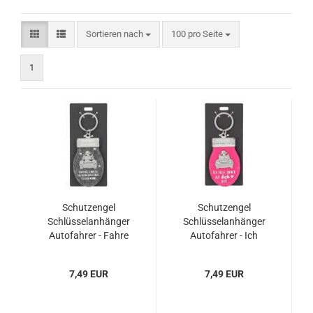
Sortieren nach
pro Seite
Sortieren nach
100 pro Seite
1
Schutzengel
Schutzengel
Schlüsselanhänger
Schlüsselanhänger
Autofahrer - Fahre
Autofahrer - Ich
nie schneller, als...
passe immer auf dich
♥ auf!
7,49 EUR
7,49 EUR