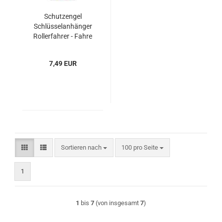
Schutzengel
Schlüsselanhänger
Rollerfahrer - Fahre
nie schneller, als...
7,49 EUR
Sortieren nach
pro Seite
Sortieren nach
100 pro Seite
1
1
bis
7
(von insgesamt
7
)