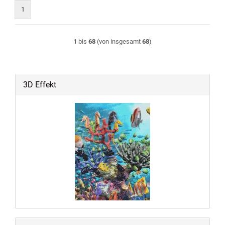
1
1
bis
68
(von insgesamt
68
)
3D Effekt