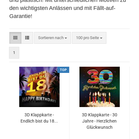
und plastisch! Mit unterschiedlichen Motiven zu
den wichtigsten Anlässen und mit Fällt-auf-
Garantie!
Sortieren nach
pro Seite
Sortieren nach
100 pro Seite
1
TOP
3D Klappkarte -
3D Klappkarte - 30
Endlich bist du 18...
Jahre - Herzlichen
Glückwunsch