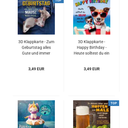
TOP
3D Klappkarte - Zum
3D Klappkarte -
Geburtstag alles
Happy Birthday -
Gute und immer
Heute solltest du ein
genug Mäuse...
Selfie von dir
machen!
3,49 EUR
3,49 EUR
TOP