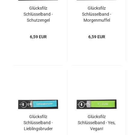
Glücksfilz
Glücksfilz
Schlüsselband -
Schlüsselband -
Schutzengel
Morgenmuffel
6,59 EUR
6,59 EUR
Glücksfilz
Glücksfilz
Schlüsselband -
Schlüsselband - Yes,
Lieblingsbruder
Vegan!