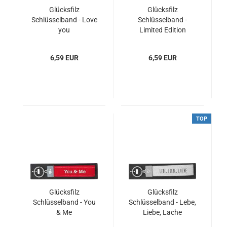
Glücksfilz
Glücksfilz
Schlüsselband - Love
Schlüsselband -
you
Limited Edition
6,59 EUR
6,59 EUR
TOP
Glücksfilz
Glücksfilz
Schlüsselband - You
Schlüsselband - Lebe,
& Me
Liebe, Lache