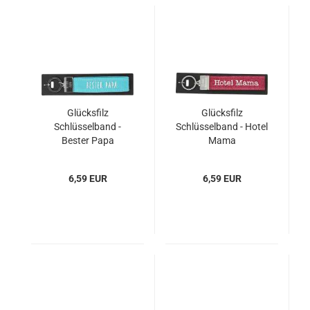
Glücksfilz
Glücksfilz
Schlüsselband -
Schlüsselband - Hotel
Bester Papa
Mama
6,59 EUR
6,59 EUR