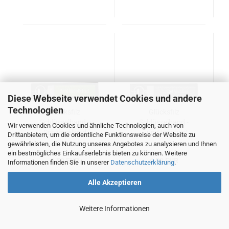
Diese Webseite verwendet Cookies und andere
Technologien
Glücksfilz
Glücksfilz
Schlüsselband -
Schlüsselband -
Wir verwenden Cookies und ähnliche Technologien, auch von
Schlüsselkind
...und tschüss!
Drittanbietern, um die ordentliche Funktionsweise der Website zu
gewährleisten, die Nutzung unseres Angebotes zu analysieren und Ihnen
ein bestmögliches Einkaufserlebnis bieten zu können. Weitere
6,59 EUR
6,59 EUR
Informationen finden Sie in unserer
Datenschutzerklärung
.
Alle Akzeptieren
Weitere Informationen