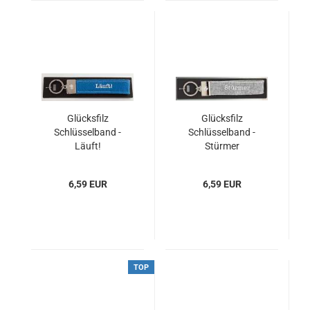
Glücksfilz
Glücksfilz
Schlüsselband -
Schlüsselband -
Läuft!
Stürmer
6,59 EUR
6,59 EUR
TOP