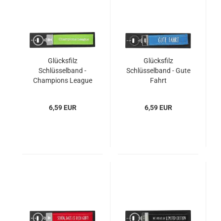
Glücksfilz
Glücksfilz
Schlüsselband -
Schlüsselband - Gute
Champions League
Fahrt
6,59 EUR
6,59 EUR