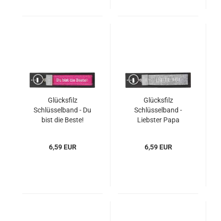
Glücksfilz
Glücksfilz
Schlüsselband - Du
Schlüsselband -
bist die Beste!
Liebster Papa
6,59 EUR
6,59 EUR