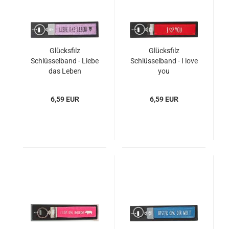
Glücksfilz
Glücksfilz
Schlüsselband - Liebe
Schlüsselband - I love
das Leben
you
6,59 EUR
6,59 EUR