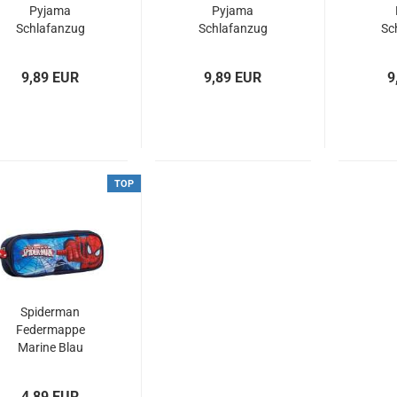
Pyjama
Pyjama
Schlafanzug
Schlafanzug
Sc
Baumwolle
Baumwolle blau
Bau
hellblau
9,89 EUR
9,89 EUR
9
TOP
Spiderman
Federmappe
Marine Blau
Federtasche
4,89 EUR