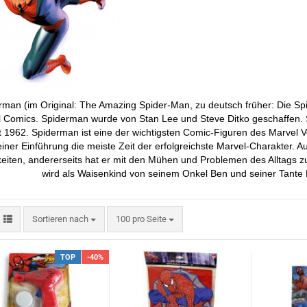
rman (im Original: The Amazing Spider-Man, zu deutsch früher: Die Sp
 Comics. Spiderman wurde von Stan Lee und Steve Ditko geschaffen. Se
 1962. Spiderman ist eine der wichtigsten Comic-Figuren des Marvel
einer Einführung die meiste Zeit der erfolgreichste Marvel-Charakter. Au
eiten, andererseits hat er mit den Mühen und Problemen des Alltags z
wird als Waisenkind von seinem Onkel Ben und seiner Tan
Sortieren nach
pro Seite
Sortieren nach
100 pro Seite
3D ART Medikarten
TOP
-40%
3D Foto Klappkarten
3D Foto Klappkarten, quadratisch
3D Foto Mediklappkarten