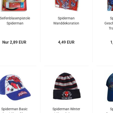
3D Klappkarten
3D Klappkarten mit Musik & Licht
3D Polaroid Klappkarten
Seifenblasenpistole
Spiderman
S
3D Schulanfangskarten
Spiderman
Wanddekoration
Gesc
3D Weihnachtsklappkarten
Tr
Nur 2,89 EUR
4,49 EUR
1
Spiderman Basic
Spiderman Winter
S