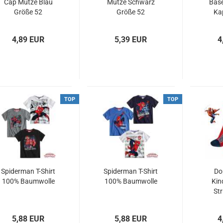
Cap Mütze Blau
Mütze Schwarz
Bas
Größe 52
Größe 52
Ka
4,89 EUR
5,39 EUR
4
TOP
TOP
Spiderman T-Shirt
Spiderman T-Shirt
Do
100% Baumwolle
100% Baumwolle
Kin
St
SPI
5,88 EUR
5,88 EUR
4