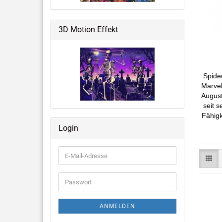
Weltraum & Aliens
Grusliges, Halloween &
3D Motion Effekt
Fantastisches
Blumen, Ballons, USA & mehr
Spide
Marvel
August
seit s
Fähigk
Große Notizbücher mit 3D-Cover
Login
Memo Pads
E-
Mail-
Adresse
Passwort
ANMELDEN