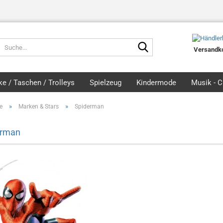
Suche...
Versandko
e / Taschen / Trolleys
Spielzeug
Kindermode
Musik - 
»
»
e
Marken & Stars
Spiderman
erman