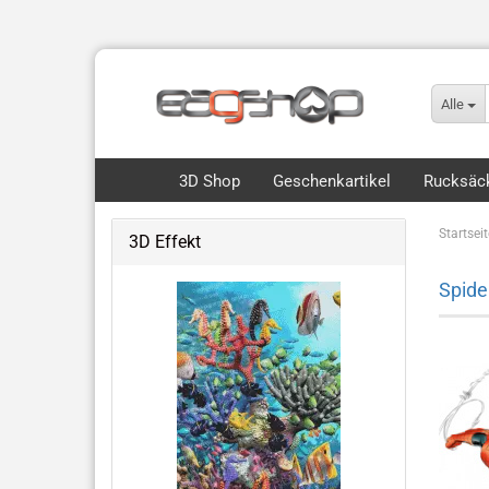
Alle
3D Shop
Geschenkartikel
Rucksäck
Startseit
3D Effekt
Flip, Motion & 3D
Spid
Royce 3D Collection Packs
3D Lesezeichen Hunde
Dinos & Drachen
Fische, Wale, Haie & mehr
Hunde & Katzen
Vögel & Fliegendes
Wüste & Dschungel-Tiere
weitere Tiermotive