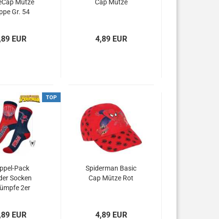
eCap Mütze
Cap Mütze
ppe Gr. 54
,89 EUR
4,89 EUR
TOP
ppel-Pack
Spiderman Basic
der Socken
Cap Mütze Rot
rümpfe 2er
DERMAN Gr.
23-38
,89 EUR
4,89 EUR