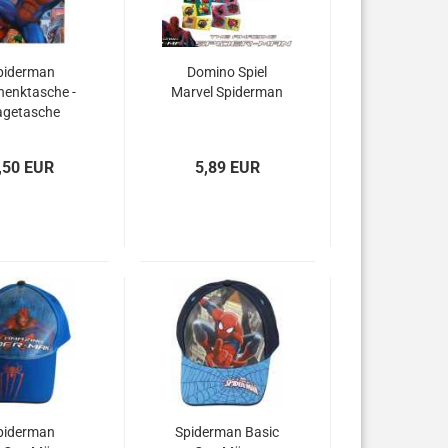
piderman
Domino Spiel
henktasche -
Marvel Spiderman
agetasche
,50 EUR
5,89 EUR
piderman
Spiderman Basic