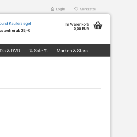
Login
Merkzettel
Ihr Warenkorb
0,00 EUR
stenfrei ab 25,-€
CD's & DVD
% Sale %
Marken & Stars