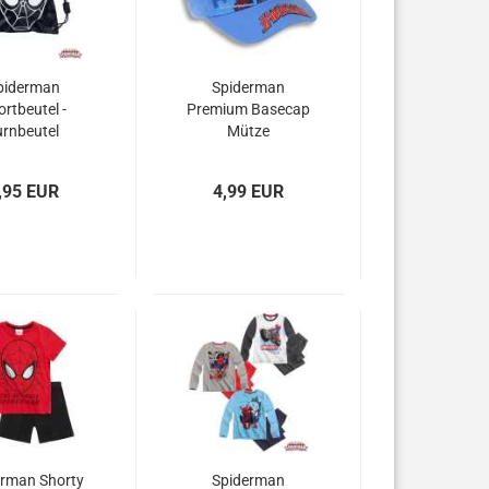
piderman
Spiderman
rtbeutel -
Premium Basecap
urnbeutel
Mütze
Schwarz
,95 EUR
4,99 EUR
erman Shorty
Spiderman