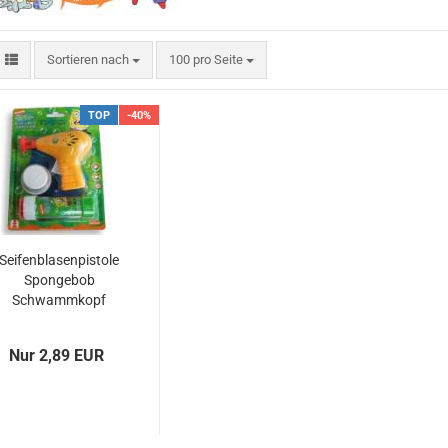
Sortieren nach
pro Seite
Sortieren nach
100 pro Seite
TOP
-40%
Seifenblasenpistole
Spongebob
Schwammkopf
Nur 2,89 EUR
3D ART Medikarten
3D Foto Klappkarten
3D Foto Klappkarten, quadratisch
3D Foto Mediklappkarten