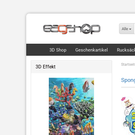
Alle
3D Shop
Geschenkartikel
Rucksäck
Startseit
3D Effekt
Flip, Motion & 3D
Spon
Royce 3D Collection Packs
3D Lesezeichen Hunde
Dinos & Drachen
Fische, Wale, Haie & mehr
Hunde & Katzen
Vögel & Fliegendes
Wüste & Dschungel-Tiere
weitere Tiermotive