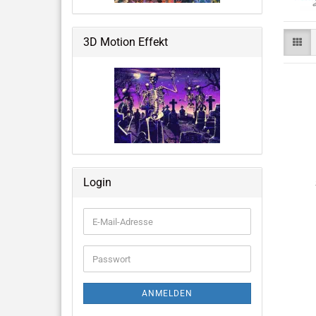
Weltraum & Aliens
Grusliges, Halloween &
3D Motion Effekt
Fantastisches
Blumen, Ballons, USA & mehr
Große Notizbücher mit 3D-Cover
Login
Memo Pads
E-
Mail-
Adresse
Passwort
ANMELDEN