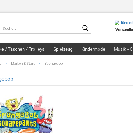
Suche...
Versandko
e / Taschen / Trolleys
Spielzeug
Kindermode
Musik - 
»
»
e
Marken & Stars
Spongebob
gebob