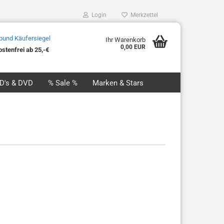
Login
Merkzettel
Ihr Warenkorb
0,00 EUR
stenfrei ab 25,-€
CD's & DVD
% Sale %
Marken & Stars