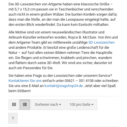
Die 3D-Lesezeichen von Artgame haben eine klassische Größe –
mit 5,7 x 15,3 cm passen sie in Taschenbücher und verschwinden
auch nicht in einem großen Wälzer. Die bunten Kordeln sorgen dafür,
dass man die Stelle, an der man die Lesepause eingelegt hatte, auf
den ersten Blick wiederfindet. Da kann kein Eselsohr mithalten.
Alle Motive sind von einem neuseeländischen Illustrator und
Airbrush-Künstler entworfen worden, Royce B. McClure. Von ihm und
dem Artgame-Team gibt es mittlerweile unzählige
3D-Lesezeichen
und andere Produkte. Er besitzt eine große Leidenschaft für die
Natur – auf fast allen seinen Bildern nehmen Tiere die Hauptrolle
ein. Sie fliegen und schwimmen, krabbeln und pirschen, wandern
und flattern durch seine 3D-Welt. Wir sind uns sicher, darunter ist
auch ein Passendes für Sie.
Sie haben eine Frage zu den Lesezeichen oder unserem Service?
Kontaktieren Sie uns
einfach unter 03621 – 351 4108 oder schreiben
Sie uns eine E-Mail an
kontakt@eagshop24.de
. Jetzt aber viel Spaß
beim Stöbern!
Sortieren nach
pro Seite
Sortieren nach
100 pro Seite
1