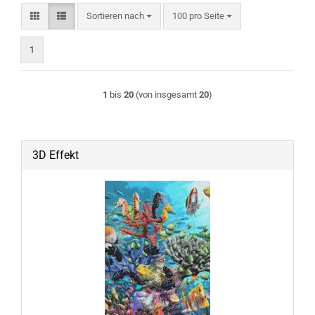
Sortieren nach
pro Seite
Sortieren nach
100 pro Seite
1
1
bis
20
(von insgesamt
20
)
3D Effekt