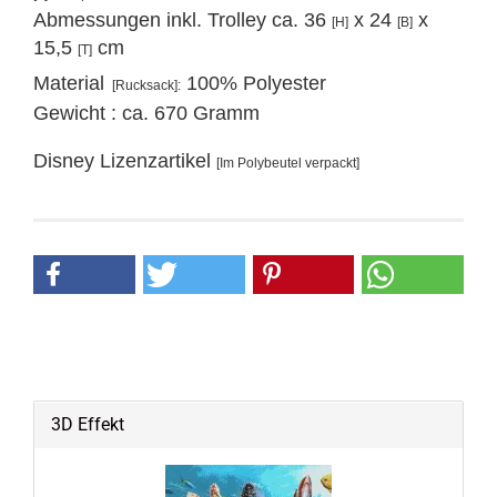
Abmessungen
inkl. Trolley ca. 36
x 24
x
[H]
[B]
15,5
cm​
[T]
Material
100% Polyester
[Rucksack]:
Gewicht : ca. 670 Gramm
Disney Lizenzartikel
[Im Polybeutel verpackt]
3D Effekt