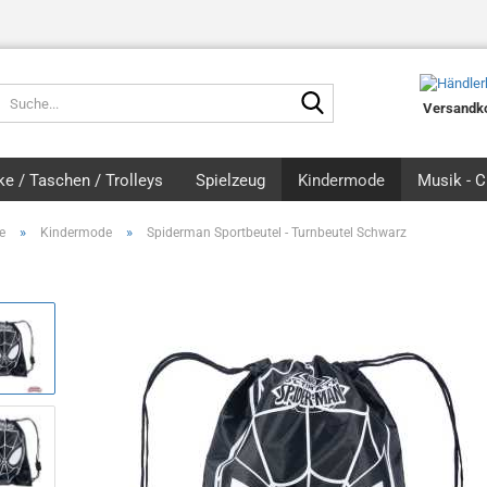
Suche...
Versandko
e / Taschen / Trolleys
Spielzeug
Kindermode
Musik - 
»
»
e
Kindermode
Spiderman Sportbeutel - Turnbeutel Schwarz