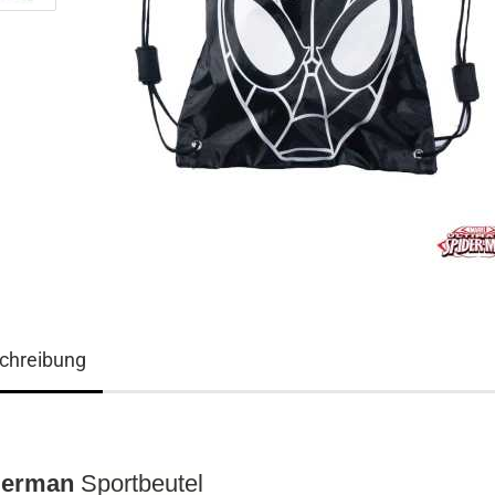
chreibung
3D ART Medikarten
3D Foto Klappkarten
3D Foto Klappkarten, quadratisch
3D Foto Mediklappkarten
derman
Sportbeutel