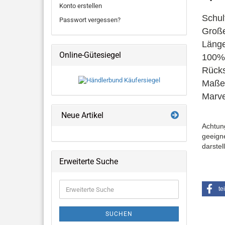
Konto erstellen
Schul
Passwort vergessen?
Große
Länge
Online-Gütesiegel
100% 
Rücks
Maße:
Marve
Neue Artikel
Achtung
geeigne
darstell
Erweiterte Suche
Erweiterte
te
Suche
SUCHEN