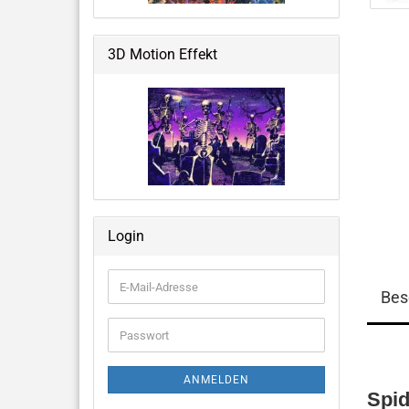
Weltraum & Aliens
Grusliges, Halloween &
3D Motion Effekt
Fantastisches
Blumen, Ballons, USA & mehr
Große Notizbücher mit 3D-Cover
Login
Memo Pads
E-
Bes
Mail-
Adresse
Passwort
ANMELDEN
Spi