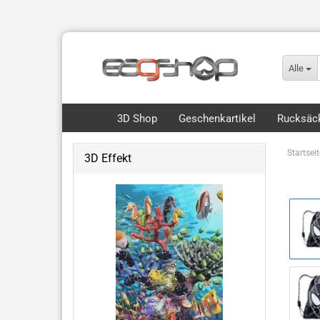
Alle
3D Shop
Geschenkartikel
Rucksäck
Startseit
3D Effekt
Flip, Motion & 3D
Royce 3D Collection Packs
3D Lesezeichen Hunde
Dinos & Drachen
Fische, Wale, Haie & mehr
Hunde & Katzen
Vögel & Fliegendes
Wüste & Dschungel-Tiere
weitere Tiermotive