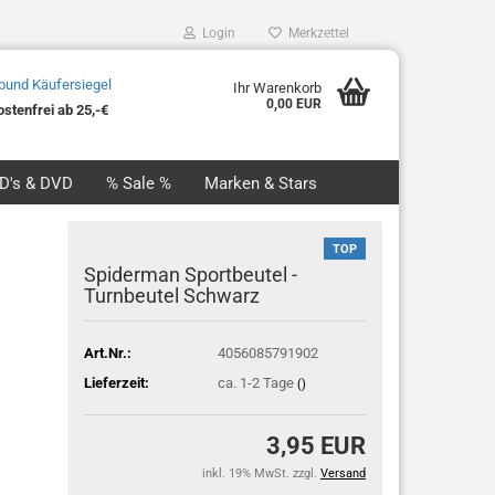
Login
Merkzettel
Ihr Warenkorb
0,00 EUR
stenfrei ab 25,-€
CD's & DVD
% Sale %
Marken & Stars
TOP
Spiderman Sportbeutel -
Turnbeutel Schwarz
Art.Nr.:
4056085791902
Lieferzeit:
ca. 1-2 Tage
()
3,95 EUR
inkl. 19% MwSt. zzgl.
Versand