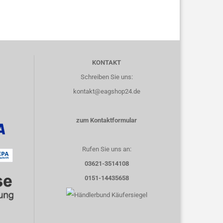
KONTAKT
Schreiben Sie uns:
kontakt@eagshop24.de
zum Kontaktformular
Rufen Sie uns an:
03621-3514108
0151-14435658