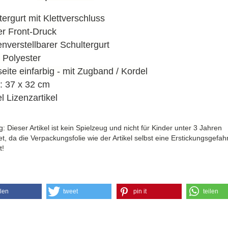
3D Klappkarten
3D Klappkarten mit Musik & Licht
tergurt mit Klettverschluss
3D Polaroid Klappkarten
r Front-Druck
3D Schulanfangskarten
nverstellbarer Schultergurt
3D Weihnachtsklappkarten
Polyester
eite einfarbig - mit Zugband / Kordel
 37 x 32 cm
l Lizenzartikel
: Dieser Artikel ist kein Spielzeug und nicht für Kinder unter 3 Jahren
t, da die Verpackungsfolie wie der Artikel selbst eine Erstickungsgefah
t!
ilen
tweet
pin it
teilen