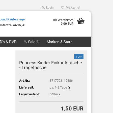
Login
Merkzettel
Ihr Warenkorb
0,00 EUR
stenfrei ab 25,-€
CD's & DVD
% Sale %
Marken & Stars
TOP
Princess Kinder Einkaufstasche
- Tragetasche
Art.Nr.:
8717703119886
Lieferzeit:
ca. 1-2 Tage
()
Lagerbestand:
5
Stück
1,50 EUR