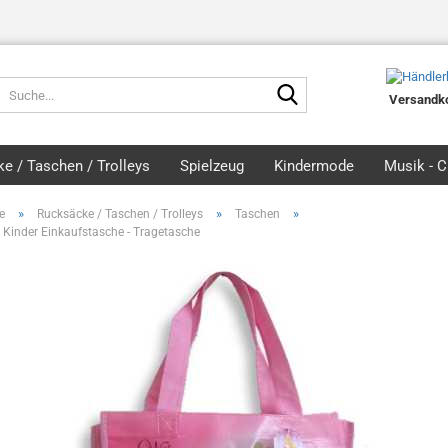
Suche...
Versandko
e / Taschen / Trolleys
Spielzeug
Kindermode
Musik - 
»
»
»
e
Rucksäcke / Taschen / Trolleys
Taschen
 Kinder Einkaufstasche - Tragetasche