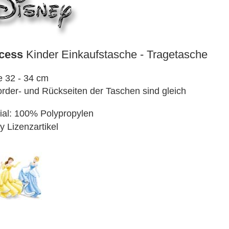
3D Klappkarten
3D Klappkarten mit Musik & Licht
3D Polaroid Klappkarten
3D Schulanfangskarten
3D Weihnachtsklappkarten
ncess
Kinder Einkaufstasche - Tragetasche
 32 - 34 cm
order- und Rückseiten der Taschen sind gleich
ial: 100% Polypropylen
y Lizenzartikel