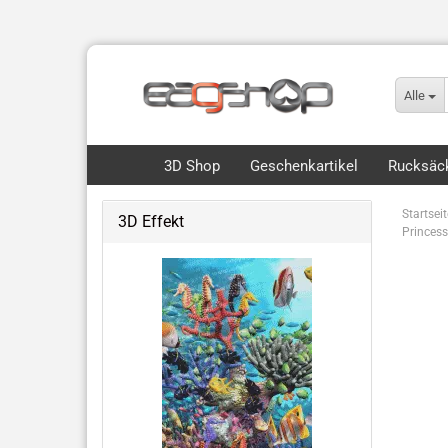
Alle
3D Shop
Geschenkartikel
Rucksäck
Startseit
3D Effekt
Princess
Flip, Motion & 3D
Royce 3D Collection Packs
3D Lesezeichen Hunde
Dinos & Drachen
Fische, Wale, Haie & mehr
Hunde & Katzen
Vögel & Fliegendes
Wüste & Dschungel-Tiere
weitere Tiermotive