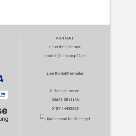
KONTAKT
Schreiben Sie uns:
kontakt@eagshop24.de
zum Kontaktformular
Rufen Sie uns an:
03621-3514108
0151-14435658