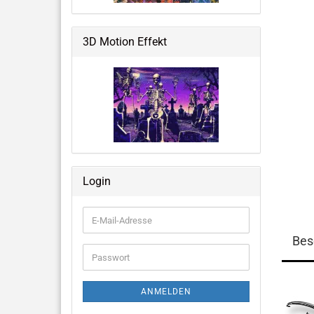
Weltraum & Aliens
Grusliges, Halloween &
3D Motion Effekt
Fantastisches
Blumen, Ballons, USA & mehr
Große Notizbücher mit 3D-Cover
Login
Memo Pads
E-
Mail-
Bes
Adresse
Passwort
ANMELDEN