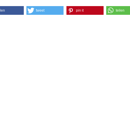
ilen
tweet
pin it
teilen