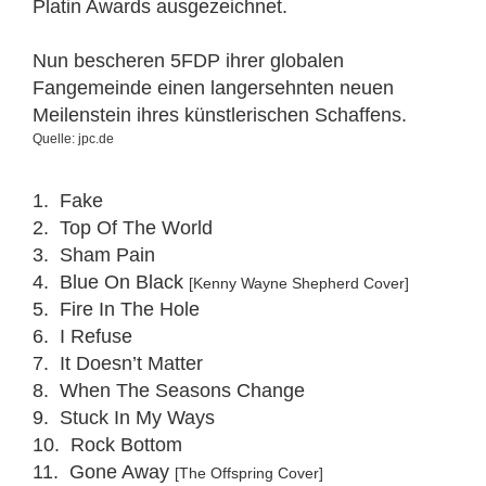
Platin Awards ausgezeichnet.
Nun bescheren 5FDP ihrer globalen
Fangemeinde einen langersehnten neuen
Meilenstein ihres künstlerischen Schaffens.
Quelle: jpc.de
1. Fake
2. Top Of The World
3. Sham Pain
4. Blue On Black
[Kenny Wayne Shepherd Cover]
5. Fire In The Hole
6. I Refuse
7. It Doesn’t Matter
8. When The Seasons Change
9. Stuck In My Ways
10. Rock Bottom
11. Gone Away
[The Offspring Cover]