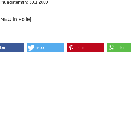
inungstermin
: 30.1.2009
 NEU in Folie]
ilen
tweet
pin it
teilen