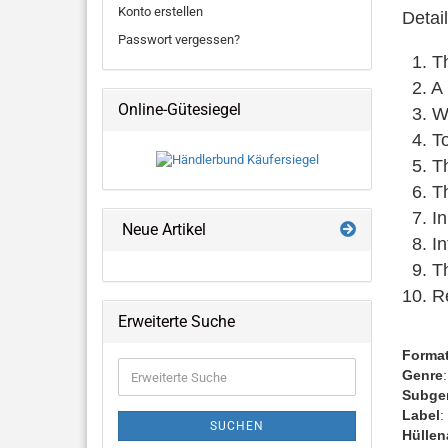
Konto erstellen
Detai
Passwort vergessen?
1. T
2. A
Online-Gütesiegel
3. We
4. To
5. Th
6. Th
7. In
Neue Artikel
8. In
9. Th
10. R
Erweiterte Suche
Forma
Erweiterte
Genre
Suche
Subge
Label
:
SUCHEN
Hüllen