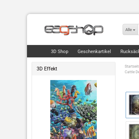
Alle
3D Shop
Geschenkartikel
Rucksäck
Startseit
3D Effekt
Cattle D
Flip, Motion & 3D
Royce 3D Collection Packs
3D Lesezeichen Hunde
Dinos & Drachen
Fische, Wale, Haie & mehr
Hunde & Katzen
Vögel & Fliegendes
Wüste & Dschungel-Tiere
weitere Tiermotive