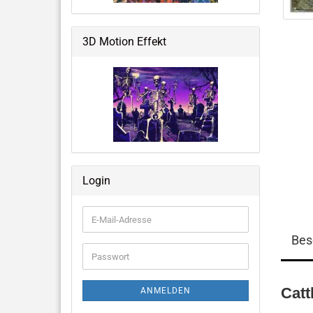
Weltraum & Aliens
Grusliges, Halloween &
3D Motion Effekt
Fantastisches
Blumen, Ballons, USA & mehr
Große Notizbücher mit 3D-Cover
Login
Memo Pads
E-
Mail-
Bes
Adresse
Passwort
Catt
ANMELDEN