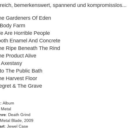
3D Klappkarten
lreich, bemerkenswert, spannend und kompromisslos...
3D Klappkarten mit Musik & Licht
3D Polaroid Klappkarten
he Gardeners Of Eden
3D Schulanfangskarten
 Body Farm
3D Weihnachtsklappkarten
 Are Horrible People
oth Enamel And Concrete
e Ripe Beneath The Rind
e Product Alive
 Axestasy
to The Public Bath
e Harvest Floor
egret & The Grave
t
: Album
: Metal
nre
: Death Grind
 Metal Blade, 2009
art
: Jewel Case