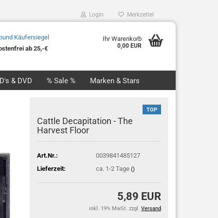
Login
Merkzettel
Ihr Warenkorb
0,00 EUR
stenfrei ab 25,-€
CD's & DVD
% Sale %
Marken & Stars
TOP
Cattle Decapitation - The
Harvest Floor
Art.Nr.:
0039841485127
Lieferzeit:
ca. 1-2 Tage
()
5,89 EUR
inkl. 19% MwSt. zzgl.
Versand