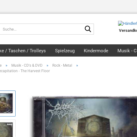
Suche...
Versandko
e / Taschen / Trolleys
Spielzeug
Kindermode
Musik - 
»
»
»
e
Musik - CD's & DVD
Rock - Metal
ecapitation - The Harvest Floor