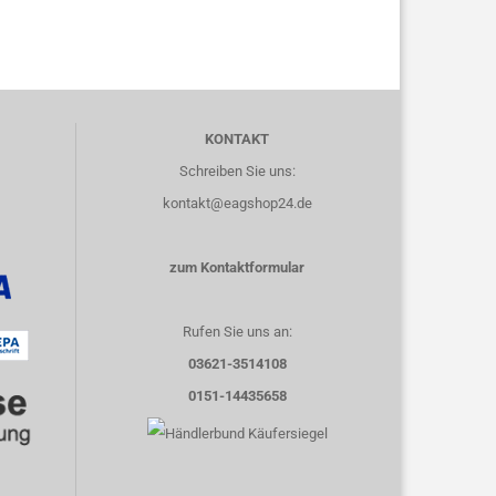
KONTAKT
Schreiben Sie uns:
kontakt@eagshop24.de
zum Kontaktformular
Rufen Sie uns an:
03621-3514108
0151-14435658