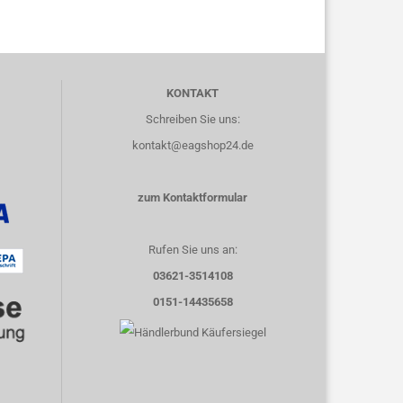
KONTAKT
Schreiben Sie uns:
kontakt@eagshop24.de
zum Kontaktformular
Rufen Sie uns an:
03621-3514108
0151-14435658