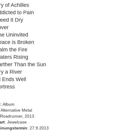
3D Klappkarten
y of Achilles
3D Klappkarten mit Musik & Licht
dicted to Pain
3D Polaroid Klappkarten
eed It Dry
3D Schulanfangskarten
over
3D Weihnachtsklappkarten
e Uninvited
ace is Broken
lm the Fire
ters Rising
rther Than the Sun
ry a River
ll Ends Well
ortress
t
: Album
: Alternative Metal
 Roadrunner, 2013
art
: Jewelcase
inungstermin
: 27.9.2013