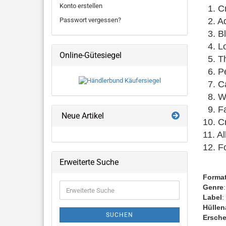
Konto erstellen
1. Cr
Passwort vergessen?
2. Ad
3. Bl
4. L
Online-Gütesiegel
5. Th
6. Pe
7. Ca
8. Wa
9. Fa
Neue Artikel
10. C
11. A
12. F
Erweiterte Suche
Forma
Erweiterte
Genre
Suche
Label
:
Hüllen
SUCHEN
Ersche