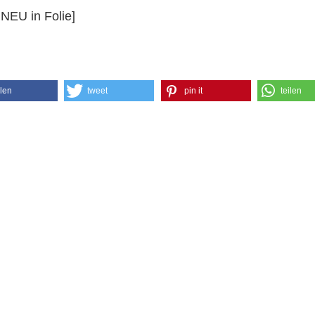
 NEU in Folie]
ilen
tweet
pin it
teilen