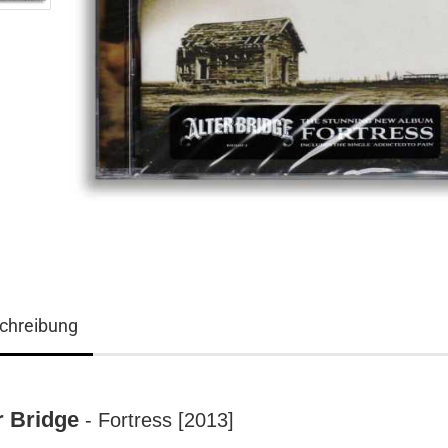
chreibung
3D ART Medikarten
3D Foto Klappkarten
3D Foto Klappkarten, quadratisch
r Bridge
- Fortress [2013]
3D Foto Mediklappkarten