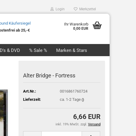
Login
Merkzettel
Ihr Warenkorb
0,00 EUR
stenfrei ab 25,-€
CD's & DVD
% Sale %
Marken & Stars
Alter Bridge - Fortress
Art.Nr.:
0016861760724
Lieferzeit:
ca. 1-2 Tage
()
6,66 EUR
inkl. 19% MwSt. zzgl.
Versand