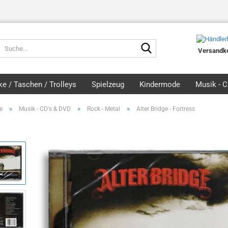
Suche...
Versandko
e / Taschen / Trolleys
Spielzeug
Kindermode
Musik - 
»
»
»
e
Musik - CD's & DVD
Rock - Metal
Alter Bridge - Fortress