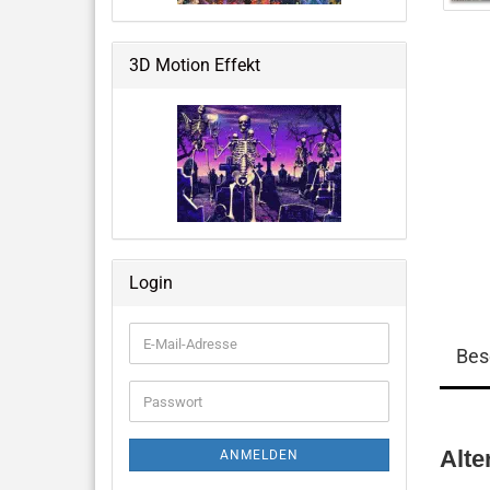
Weltraum & Aliens
Grusliges, Halloween &
3D Motion Effekt
Fantastisches
Blumen, Ballons, USA & mehr
Große Notizbücher mit 3D-Cover
Login
Memo Pads
E-
Bes
Mail-
Adresse
Passwort
Alte
ANMELDEN