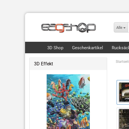
Alle
3D Shop
Geschenkartikel
Rucksäck
Startseit
3D Effekt
Flip, Motion & 3D
Royce 3D Collection Packs
3D Lesezeichen Hunde
Dinos & Drachen
Fische, Wale, Haie & mehr
Hunde & Katzen
Vögel & Fliegendes
Wüste & Dschungel-Tiere
weitere Tiermotive