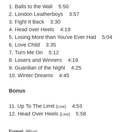
1. Balls to the Wall 5:50
2. London Leatherboys 3:57
3. Fight It Back 3:30
4. Head over Heels 4:19
5. Losing More than You've Ever Had 5:04
6. Love Child 3:35
7. Turn Me On 5:12
8. Losers and Winners 4:19
9. Guardian of the Night 4:25
10. Winter Dreams 4:45
Bonus
11. Up To The Limit
4:53
[Live]
12. Head Over Heels
5:58
[Live]
Format:
Album