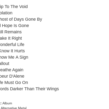
3D Klappkarten
ip To The Void
3D Klappkarten mit Musik & Licht
olation
3D Polaroid Klappkarten
3D Schulanfangskarten
ost of Days Gone By
3D Weihnachtsklappkarten
l Hope Is Gone
ill Remains
ke It Right
nderful Life
Know It Hurts
how Me A Sign
llout
reathe Again
oeur D'Alene
ife Must Go On
ords Darker Than Their Wings
:
Album
Alternative Metal