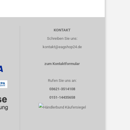
KONTAKT
Schreiben Sie uns:
kontakt@eagshop24.de
zum Kontaktformular
Rufen Sie uns an:
03621-3514108
0151-14435658