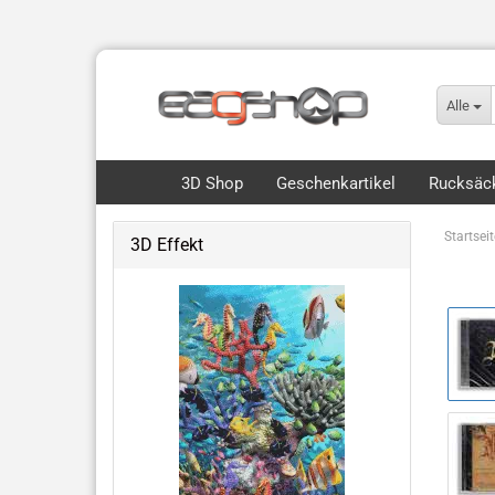
Alle
3D Shop
Geschenkartikel
Rucksäck
Startseit
3D Effekt
Flip, Motion & 3D
Royce 3D Collection Packs
3D Lesezeichen Hunde
Dinos & Drachen
Fische, Wale, Haie & mehr
Hunde & Katzen
Vögel & Fliegendes
Wüste & Dschungel-Tiere
weitere Tiermotive