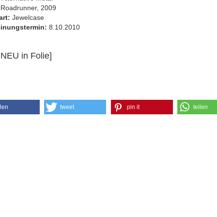
Roadrunner, 2009
art:
Jewelcase
inungstermin:
8.10.2010
 NEU in Folie]
ilen
tweet
pin it
teilen