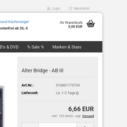
Login
Merkzettel
Ihr Warenkorb
0,00 EUR
stenfrei ab 25,-€
CD's & DVD
% Sale %
Marken & Stars
Alter Bridge - AB III
Art.Nr.:
016861773724
Lieferzeit:
ca. 1-2 Tage
()
6,66 EUR
inkl. 19% MwSt. zzgl.
Versand