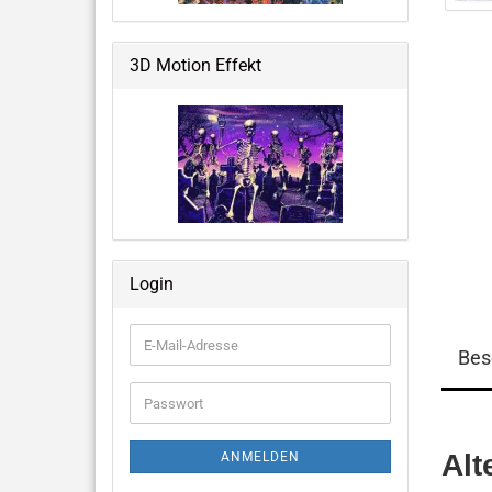
Weltraum & Aliens
Grusliges, Halloween &
3D Motion Effekt
Fantastisches
Blumen, Ballons, USA & mehr
Große Notizbücher mit 3D-Cover
Login
Memo Pads
E-
Bes
Mail-
Adresse
Passwort
Alt
ANMELDEN