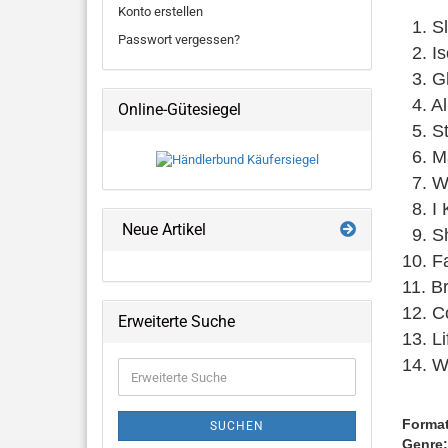
Konto erstellen
1. Sl
Passwort vergessen?
2. Is
3. Gh
4. Al
Online-Gütesiegel
5. St
6. Ma
7. Wo
8. I 
Neue Artikel
9. S
10. Fa
11. B
12. C
Erweiterte Suche
13. L
14. W
Erweiterte
Suche
Format
SUCHEN
Genre: