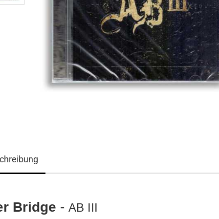
chreibung
3D ART Medikarten
3D Foto Klappkarten
3D Foto Klappkarten, quadratisch
er Bridge
-
AB III
3D Foto Mediklappkarten