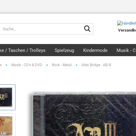
Suche...
Versandko
e / Taschen / Trolleys
Spielzeug
Kindermode
Musik - 
»
»
»
e
Musik - CD's & DVD
Rock - Metal
Alter Bridge - AB III