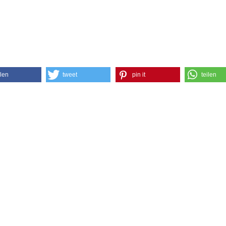
ilen
tweet
pin it
teilen