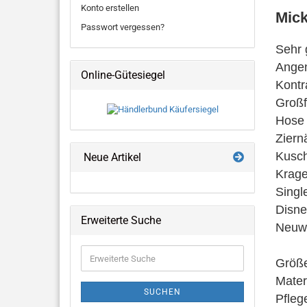
Konto erstellen
Mic
Passwort vergessen?
Sehr 
Ange
Online-Gütesiegel
Kontr
Großf
Hose 
Ziern
Kusch
Neue Artikel
Krage
Singl
Disne
Erweiterte Suche
Neuw
Erweiterte
Größe
Suche
Mater
SUCHEN
Pfleg