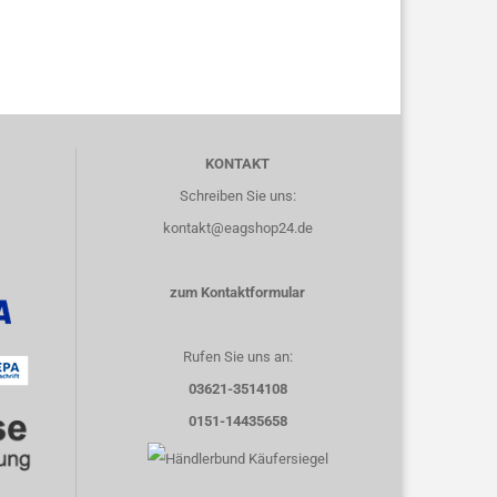
KONTAKT
Schreiben Sie uns:
kontakt@eagshop24.de
zum Kontaktformular
Rufen Sie uns an:
03621-3514108
0151-14435658