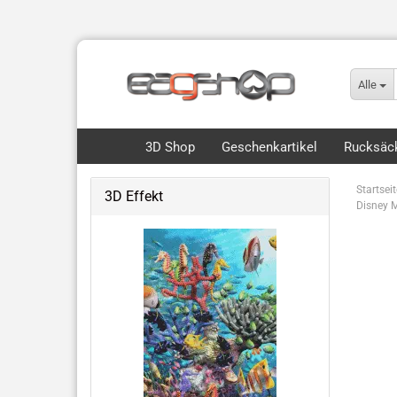
Alle
3D Shop
Geschenkartikel
Rucksäck
Startseit
3D Effekt
Disney 
Flip, Motion & 3D
Royce 3D Collection Packs
3D Lesezeichen Hunde
Dinos & Drachen
Fische, Wale, Haie & mehr
Hunde & Katzen
Vögel & Fliegendes
Wüste & Dschungel-Tiere
weitere Tiermotive