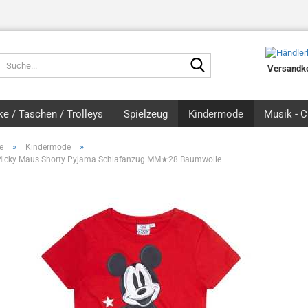
Suche...
Versandko
e / Taschen / Trolleys
Spielzeug
Kindermode
Musik - 
»
»
e
Kindermode
Micky Maus Shorty Pyjama Schlafanzug MM★28 Baumwolle