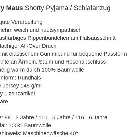
3D Klappkarten
ky Maus
Shorty Pyjama / Schlafanzug
3D Klappkarten mit Musik & Licht
3D Polaroid Klappkarten
gute Verarbeitung
3D Schulanfangskarten
nehm weich und hautsympathisch
3D Weihnachtsklappkarten
astfarbiges Rippenbündchen am Halsausschnitt
lächiger All-Over Druck
mit elastischem Gummibund für bequeme Passform
ähte an Ärmeln, Saum und Hosenabschluss
elig warm durch 100% Baumwolle
nform: Rundhals
e Jersey 145 g/m²
y Lizenzartikel
are
: 98 - 3 Jahre / 110 - 5 Jahre / 116 - 6 Jahre
ial: 100% Baumwolle
ehinweis: Maschinenwäsche 40°