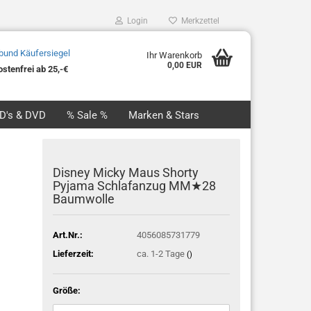
Login
Merkzettel
Ihr Warenkorb
0,00 EUR
stenfrei ab 25,-€
CD's & DVD
% Sale %
Marken & Stars
Disney Micky Maus Shorty
Pyjama Schlafanzug MM★28
Baumwolle
Art.Nr.:
4056085731779
Lieferzeit:
ca. 1-2 Tage
()
Größe: