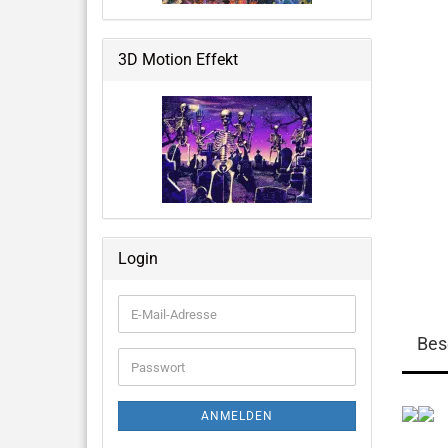
Weltraum & Aliens
Grusliges, Halloween &
3D Motion Effekt
Fantastisches
Blumen, Ballons, USA & mehr
Große Notizbücher mit 3D-Cover
Login
Memo Pads
E-
Mail-
Bes
Adresse
Passwort
ANMELDEN