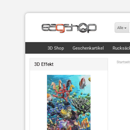
Alle
3D Shop
Geschenkartikel
Rucksäck
Startseit
3D Effekt
Flip, Motion & 3D
Royce 3D Collection Packs
3D Lesezeichen Hunde
Dinos & Drachen
Fische, Wale, Haie & mehr
Hunde & Katzen
Vögel & Fliegendes
Wüste & Dschungel-Tiere
weitere Tiermotive