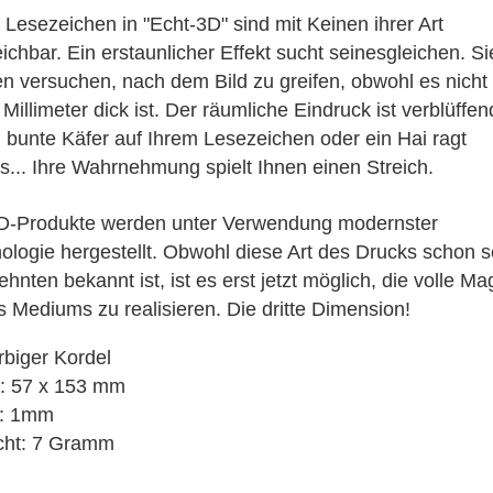
3D Klappkarten
 Lesezeichen in "Echt-3D" sind mit Keinen ihrer Art
3D Klappkarten mit Musik & Licht
eichbar. Ein erstaunlicher Effekt sucht seinesgleichen. Si
3D Polaroid Klappkarten
n versuchen, nach dem Bild zu greifen, obwohl es nicht
3D Schulanfangskarten
 Millimeter dick ist. Der räumliche Eindruck ist verblüffe
3D Weihnachtsklappkarten
n bunte Käfer auf Ihrem Lesezeichen oder ein Hai ragt
s... Ihre Wahrnehmung spielt Ihnen einen Streich.
D-Produkte werden unter Verwendung modernster
ologie hergestellt. Obwohl diese Art des Drucks schon s
hnten bekannt ist, ist es erst jetzt möglich, die volle Ma
s Mediums zu realisieren. Die dritte Dimension!
arbiger Kordel
: 57 x 153 mm
e: 1mm
cht: 7 Gramm