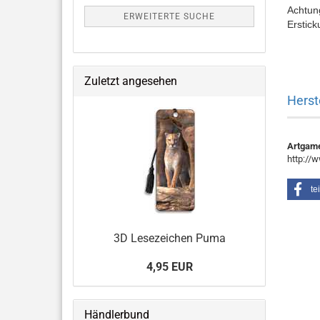
Achtung
ERWEITERTE SUCHE
Erstick
Zuletzt angesehen
Herst
Artgam
http://
te
3D Lesezeichen Puma
4,95 EUR
Händlerbund