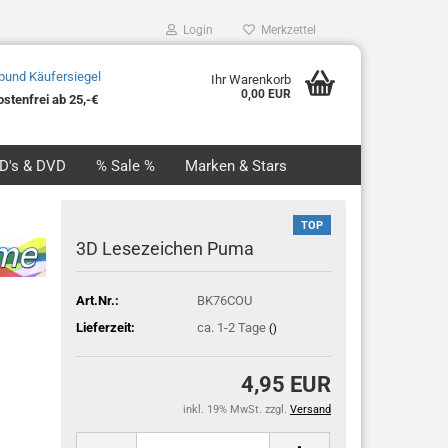
Login
Merkzettel
Ihr Warenkorb
0,00 EUR
stenfrei ab 25,-€
CD's & DVD
% Sale %
Marken & Stars
TOP
3D Lesezeichen Puma
Art.Nr.:
BK76COU
Lieferzeit:
ca. 1-2 Tage
()
4,95 EUR
inkl. 19% MwSt. zzgl.
Versand