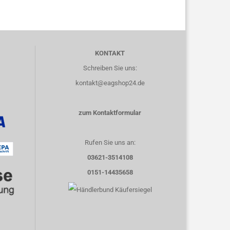
KONTAKT
Schreiben Sie uns:
kontakt@eagshop24.de
zum Kontaktformular
Rufen Sie uns an:
03621-3514108
0151-14435658