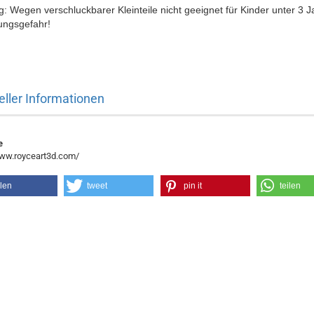
: Wegen verschluckbarer Kleinteile nicht geeignet für Kinder unter 3 J
ungsgefahr!
eller Informationen
e
www.royceart3d.com/
ilen
tweet
pin it
teilen