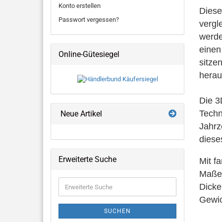
Konto erstellen
Diese
Passwort vergessen?
vergl
werde
einen
Online-Gütesiegel
sitze
herau
Die 3
Techn
Neue Artikel
Jahrze
diese
Erweiterte Suche
Mit f
Maße
Erweiterte
Dick
Suche
Gewi
SUCHEN