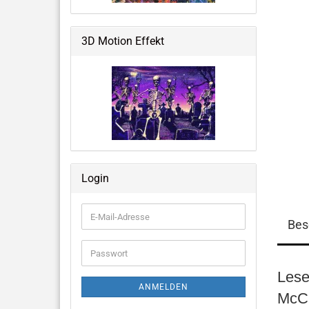
Weltraum & Aliens
Grusliges, Halloween &
3D Motion Effekt
Fantastisches
Blumen, Ballons, USA & mehr
Große Notizbücher mit 3D-Cover
Login
Memo Pads
E-
Bes
Mail-
Adresse
Passwort
Lese
ANMELDEN
McCl