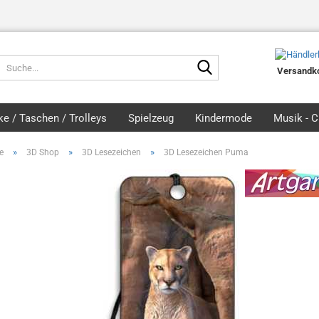
Suche...
Versandko
e / Taschen / Trolleys
Spielzeug
Kindermode
Musik - 
»
»
»
e
3D Shop
3D Lesezeichen
3D Lesezeichen Puma