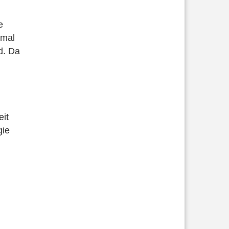
e
 mal
nd. Da
eit
gie