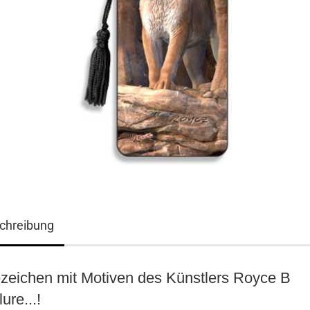
chreibung
3D ART Medikarten
3D Foto Klappkarten
zeichen mit Motiven des Künstlers Royce B
3D Foto Klappkarten, quadratisch
3D Foto Mediklappkarten
ure...!