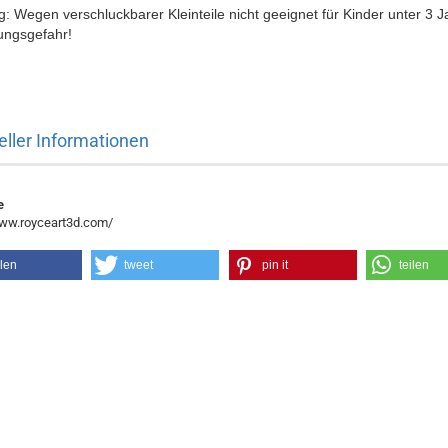
: Wegen verschluckbarer Kleinteile nicht geeignet für Kinder unter 3 J
ungsgefahr!
eller Informationen
e
www.royceart3d.com/
ilen
tweet
pin it
teilen