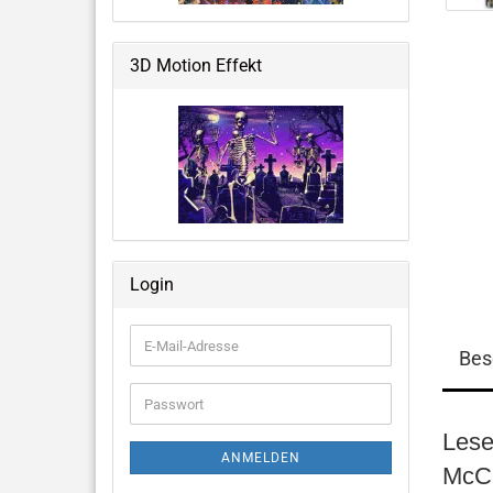
Weltraum & Aliens
Grusliges, Halloween &
3D Motion Effekt
Fantastisches
Blumen, Ballons, USA & mehr
Große Notizbücher mit 3D-Cover
Login
Memo Pads
E-
Bes
Mail-
Adresse
Passwort
Lese
ANMELDEN
McCl