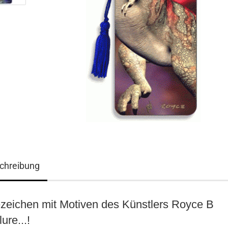
chreibung
3D ART Medikarten
3D Foto Klappkarten
zeichen mit Motiven des Künstlers Royce B
3D Foto Klappkarten, quadratisch
3D Foto Mediklappkarten
ure...!