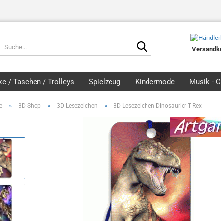
Suche...
Versandko
e / Taschen / Trolleys
Spielzeug
Kindermode
Musik - 
»
»
»
e
3D Shop
3D Lesezeichen
3D Lesezeichen Dinosaurier T-Rex