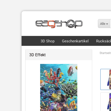
Alle
3D Shop
Geschenkartikel
Rucksäck
Startseit
3D Effekt
Flip, Motion & 3D
Royce 3D Collection Packs
3D Lesezeichen Hunde
Dinos & Drachen
Fische, Wale, Haie & mehr
Hunde & Katzen
Vögel & Fliegendes
Wüste & Dschungel-Tiere
weitere Tiermotive