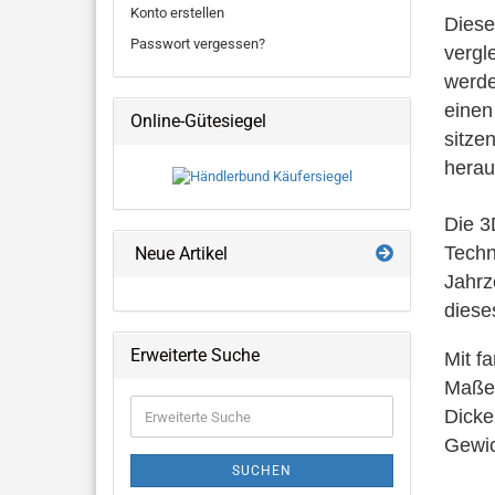
Konto erstellen
Diese
Passwort vergessen?
vergl
werde
einen
Online-Gütesiegel
sitze
herau
Die 3
Techn
Neue Artikel
Jahrze
diese
Erweiterte Suche
Mit f
Maße
Erweiterte
Dick
Suche
Gewi
SUCHEN