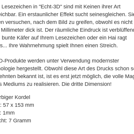
3D Klappkarten
 Lesezeichen in "Echt-3D" sind mit Keinen ihrer Art
3D Klappkarten mit Musik & Licht
eichbar. Ein erstaunlicher Effekt sucht seinesgleichen. Si
3D Polaroid Klappkarten
n versuchen, nach dem Bild zu greifen, obwohl es nicht
3D Schulanfangskarten
 Millimeter dick ist. Der räumliche Eindruck ist verblüffe
3D Weihnachtsklappkarten
n bunte Käfer auf Ihrem Lesezeichen oder ein Hai ragt
s... Ihre Wahrnehmung spielt Ihnen einen Streich.
D-Produkte werden unter Verwendung modernster
ologie hergestellt. Obwohl diese Art des Drucks schon s
hnten bekannt ist, ist es erst jetzt möglich, die volle Ma
s Mediums zu realisieren. Die dritte Dimension!
arbiger Kordel
: 57 x 153 mm
e: 1mm
cht: 7 Gramm