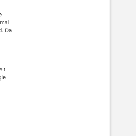
e
 mal
nd. Da
eit
gie