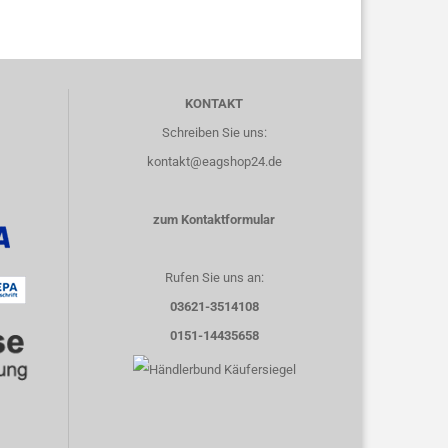
KONTAKT
Schreiben Sie uns:
kontakt@eagshop24.de
zum Kontaktformular
Rufen Sie uns an:
03621-3514108
0151-14435658