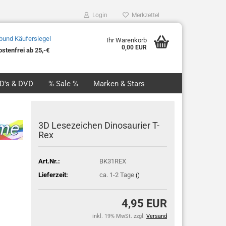
Login
Merkzettel
Ihr Warenkorb
0,00 EUR
stenfrei ab 25,-€
CD's & DVD
% Sale %
Marken & Stars
3D Lesezeichen Dinosaurier T-
Rex
Art.Nr.:
BK31REX
Lieferzeit:
ca. 1-2 Tage
()
4,95 EUR
inkl. 19% MwSt. zzgl.
Versand