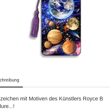
chreibung
3D ART Medikarten
3D Foto Klappkarten
zeichen mit Motiven des Künstlers Royce B
3D Foto Klappkarten, quadratisch
3D Foto Mediklappkarten
ure...!