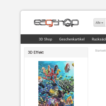
Alle
3D Shop
Geschenkartikel
Rucksäck
Startseit
3D Effekt
Flip, Motion & 3D
Royce 3D Collection Packs
3D Lesezeichen Hunde
Dinos & Drachen
Fische, Wale, Haie & mehr
Hunde & Katzen
Vögel & Fliegendes
Wüste & Dschungel-Tiere
weitere Tiermotive