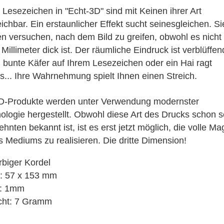
3D Klappkarten
 Lesezeichen in "Echt-3D" sind mit Keinen ihrer Art
3D Klappkarten mit Musik & Licht
eichbar. Ein erstaunlicher Effekt sucht seinesgleichen. Si
3D Polaroid Klappkarten
n versuchen, nach dem Bild zu greifen, obwohl es nicht
3D Schulanfangskarten
 Millimeter dick ist. Der räumliche Eindruck ist verblüffe
3D Weihnachtsklappkarten
n bunte Käfer auf Ihrem Lesezeichen oder ein Hai ragt
s... Ihre Wahrnehmung spielt Ihnen einen Streich.
D-Produkte werden unter Verwendung modernster
ologie hergestellt. Obwohl diese Art des Drucks schon s
hnten bekannt ist, ist es erst jetzt möglich, die volle Ma
s Mediums zu realisieren. Die dritte Dimension!
arbiger Kordel
: 57 x 153 mm
e: 1mm
cht: 7 Gramm