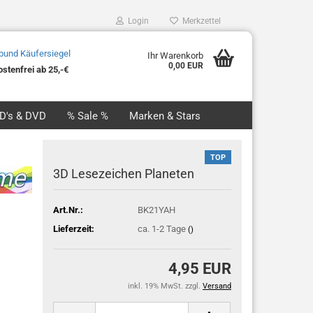
Login
Merkzettel
Ihr Warenkorb
0,00 EUR
stenfrei ab 25,-€
CD's & DVD
% Sale %
Marken & Stars
TOP
3D Lesezeichen Planeten
Art.Nr.:
BK21YAH
Lieferzeit:
ca. 1-2 Tage
()
4,95 EUR
inkl. 19% MwSt. zzgl.
Versand