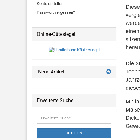
Konto erstellen
Diese
Passwort vergessen?
vergl
werde
einen
Online-Gütesiegel
sitze
herau
Die 3
Techn
Neue Artikel
Jahrze
diese
Erweiterte Suche
Mit f
Maße
Erweiterte
Dick
Suche
Gewi
SUCHEN