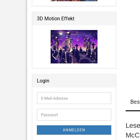
Weltraum & Aliens
Grusliges, Halloween &
3D Motion Effekt
Fantastisches
Blumen, Ballons, USA & mehr
Große Notizbücher mit 3D-Cover
Login
Memo Pads
E-
Bes
Mail-
Adresse
Passwort
Lese
ANMELDEN
McCl