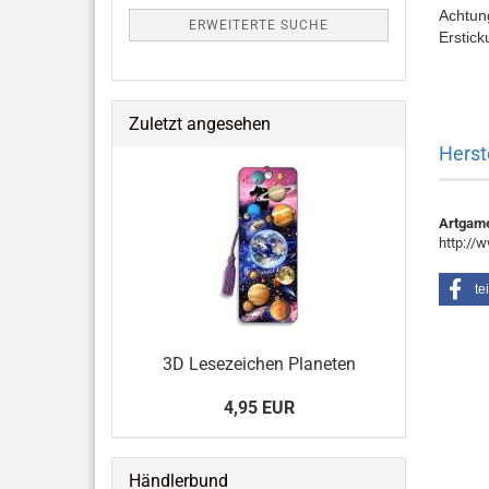
Achtung
ERWEITERTE SUCHE
Erstick
Zuletzt angesehen
Herst
Artgam
http://
te
3D Lesezeichen Planeten
4,95 EUR
Händlerbund