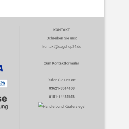
KONTAKT
Schreiben Sie uns:
kontakt@eagshop24.de
zum Kontaktformular
Rufen Sie uns an:
03621-3514108
0151-14435658