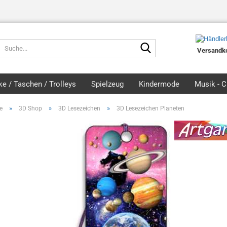
Suche...
Versandko
e / Taschen / Trolleys
Spielzeug
Kindermode
Musik - 
»
»
»
e
3D Shop
3D Lesezeichen
3D Lesezeichen Planeten