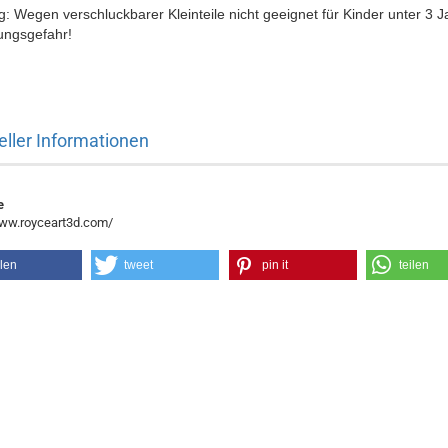
: Wegen verschluckbarer Kleinteile nicht geeignet für Kinder unter 3 J
ungsgefahr!
eller Informationen
e
www.royceart3d.com/
ilen
tweet
pin it
teilen