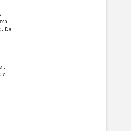
e
 mal
nd. Da
eit
gie