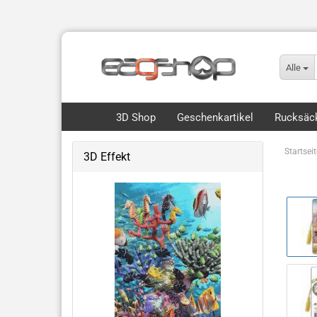
Alle
3D Shop
Geschenkartikel
Rucksäck
Startseit
3D Effekt
Flip, Motion & 3D
Royce 3D Collection Packs
3D Lesezeichen Hunde
Dinos & Drachen
Fische, Wale, Haie & mehr
Hunde & Katzen
Vögel & Fliegendes
Wüste & Dschungel-Tiere
weitere Tiermotive