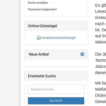
Konto erstellen
Es gi
Passwort vergessen?
Lesez
ersta
nach 
Online-Gütesiegel
ist. 
auf I
Wahrn
Die 3
Neue Artikel
Techn
Jahrze
diese
Erweiterte Suche
Mit f
Erweiterte
Maße
Suche
Dick
SUCHEN
Gewi