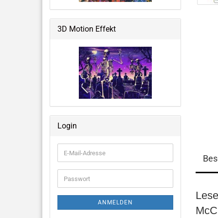
Weltraum & Aliens
Grusliges, Halloween &
3D Motion Effekt
Fantastisches
Blumen, Ballons, USA & mehr
Große Notizbücher mit 3D-Cover
Login
Memo Pads
E-
Bes
Mail-
Adresse
Passwort
Lese
ANMELDEN
McCl