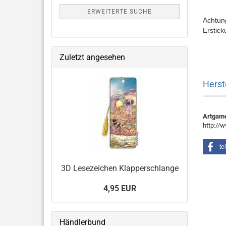
ERWEITERTE SUCHE
Achtung
Erstick
Zuletzt angesehen
Herst
Artgam
http://
te
3D Lesezeichen Klapperschlange
4,95 EUR
Händlerbund