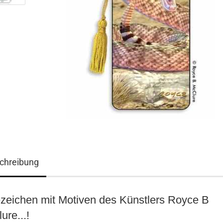
chreibung
3D ART Medikarten
3D Foto Klappkarten
zeichen mit Motiven des Künstlers Royce B
3D Foto Klappkarten, quadratisch
3D Foto Mediklappkarten
ure...!