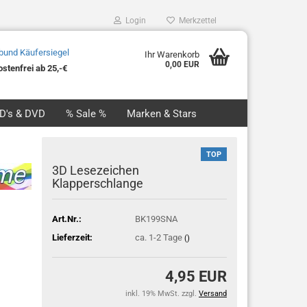
Login
Merkzettel
Ihr Warenkorb
0,00 EUR
stenfrei ab 25,-€
CD's & DVD
% Sale %
Marken & Stars
TOP
3D Lesezeichen
Klapperschlange
Art.Nr.:
BK199SNA
Lieferzeit:
ca. 1-2 Tage
()
4,95 EUR
inkl. 19% MwSt. zzgl.
Versand