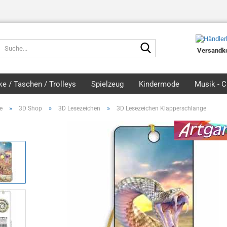
Suche...
Versandko
e / Taschen / Trolleys
Spielzeug
Kindermode
Musik - 
»
»
»
e
3D Shop
3D Lesezeichen
3D Lesezeichen Klapperschlange