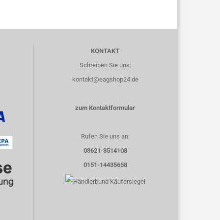
KONTAKT
Schreiben Sie uns:
kontakt@eagshop24.de
zum Kontaktformular
Rufen Sie uns an:
03621-3514108
0151-14435658