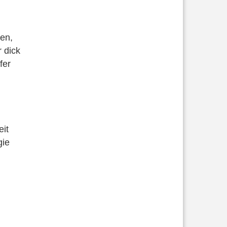
hen,
r dick
fer
eit
gie