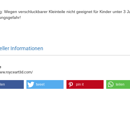
: Wegen verschluckbarer Kleinteile nicht geeignet für Kinder unter 3 J
ungsgefahr!
eller Informationen
e
www.royceart3d.com/
ilen
tweet
pin it
teilen