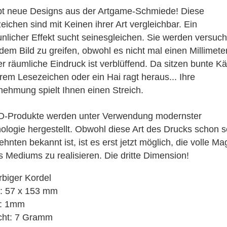
3D Klappkarten
bt neue Designs aus der Artgame-Schmiede! Diese
3D Klappkarten mit Musik & Licht
eichen sind mit Keinen ihrer Art vergleichbar. Ein
3D Polaroid Klappkarten
unlicher Effekt sucht seinesgleichen. Sie werden versuc
3D Schulanfangskarten
dem Bild zu greifen, obwohl es nicht mal einen Millimete
3D Weihnachtsklappkarten
Der räumliche Eindruck ist verblüffend. Da sitzen bunte Kä
hrem Lesezeichen oder ein Hai ragt heraus... Ihre
ehmung spielt Ihnen einen Streich.
D-Produkte werden unter Verwendung modernster
ologie hergestellt. Obwohl diese Art des Drucks schon s
hnten bekannt ist, ist es erst jetzt möglich, die volle Ma
s Mediums zu realisieren. Die dritte Dimension!
arbiger Kordel
: 57 x 153 mm
e: 1mm
cht: 7 Gramm